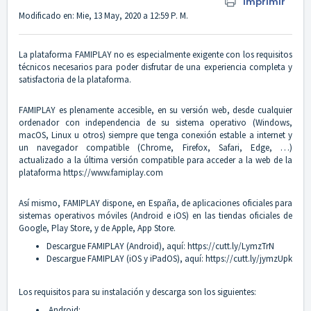
Imprimir
Modificado en: Mie, 13 May, 2020 a 12:59 P. M.
La plataforma FAMIPLAY no es especialmente exigente con los requisitos
técnicos necesarios para poder disfrutar de una experiencia completa y
satisfactoria de la plataforma.
FAMIPLAY es plenamente accesible, en su versión web, desde cualquier
ordenador con independencia de su sistema operativo (Windows,
macOS, Linux u otros) siempre que tenga conexión estable a internet y
un navegador compatible (Chrome, Firefox, Safari, Edge, …)
actualizado a la última versión compatible para acceder a la web de la
plataforma
https://www.famiplay.com
Así mismo, FAMIPLAY dispone, en España, de aplicaciones oficiales para
sistemas operativos móviles (Android e iOS) en las tiendas oficiales de
Google, Play Store, y de Apple, App Store.
Descargue FAMIPLAY (Android), aquí:
https://cutt.ly/LymzTrN
Descargue FAMIPLAY (iOS y iPadOS), aquí:
https://cutt.ly/jymzUpk
Los requisitos para su instalación y descarga son los siguientes:
Android: